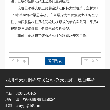
镇，是成都至丽江高速公路的重要组成。
该桥是永善支线上跨越金沙江的特大型桥梁，主桥为1
030米单跨钢桁梁悬索桥。主塔塔身为钢管混凝土格构空心
柱，为四肢格构柱及柱间砼肋板形成的单箱室截面，采用4
根钢管与型钢横撑、斜撑形成各构骨架。
我司主要承担了该桥格构柱的制造及安装工作。
上一条
返回列表
下一条


四川兴天元钢桥有限公司-兴天元路、建百年桥
电话：0838-2305165
地址：四川省德阳市图们江路29号
邮箱：scxtygq@163.com