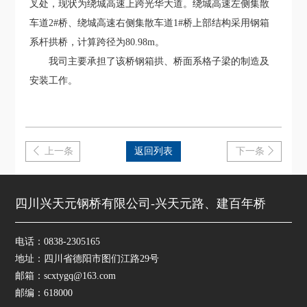
叉处，现状为绕城高速上跨光华大道。绕城高速左侧集散
车道2#桥、绕城高速右侧集散车道1#桥上部结构采用钢箱
系杆拱桥，计算跨径为80.98m。
我司主要承担了该桥钢箱拱、桥面系格子梁的制造及
安装工作。
上一条
返回列表
下一条


四川兴天元钢桥有限公司-兴天元路、建百年桥
电话：0838-2305165
地址：四川省德阳市图们江路29号
邮箱：scxtygq@163.com
邮编：618000