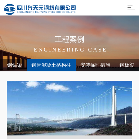
工
程
案
例
E
N
G
I
N
E
E
R
I
N
G
C
A
S
E
钢锚梁
钢管混凝土格构柱
安装临时措施
钢板梁