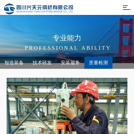
专
业
能
力
P
R
O
F
E
S
S
I
O
N
A
L
A
B
I
L
I
T
Y
智造装备
技术研发
安装服务
质量检测