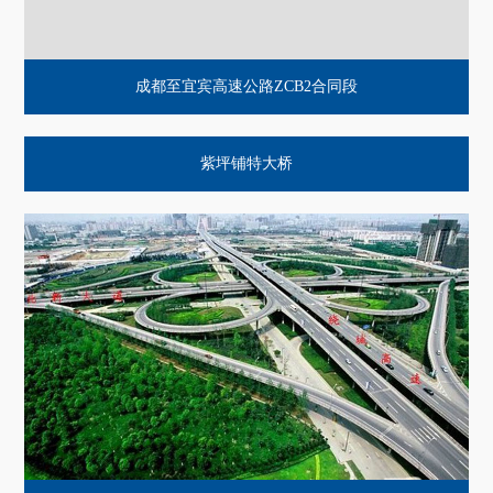
成都至宜宾高速公路ZCB2合同段
紫坪铺特大桥