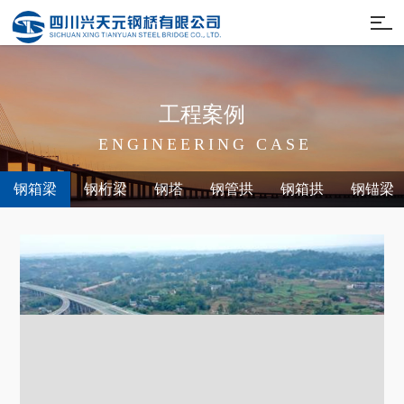
工
程
案
例
E
N
G
I
N
E
E
R
I
N
G
C
A
S
E
钢箱梁
钢桁梁
钢塔
钢管拱
钢箱拱
钢锚梁